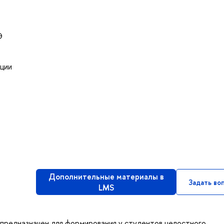
Э
ции
Дополнительные материалы в
Задать во
LMS
 предназначен для формирования у студентов целостного