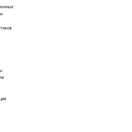
ионных
ти
итиков
а
ты
ля
ция