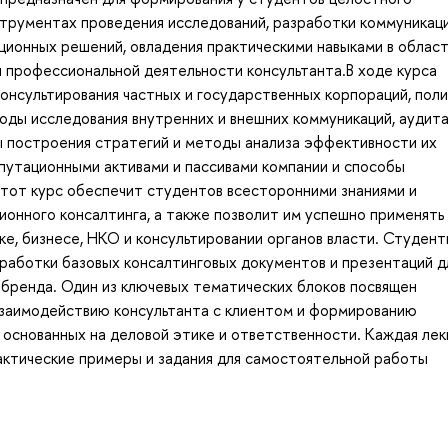
струментах проведения исследований, разработки коммуникац
ционных решений, овладения практическими навыками в облас
и профессиональной деятельности консультанта.В ходе курса
онсультирования частных и государственных корпораций, пол
тоды исследования внутренних и внешних коммуникаций, аудит
ы построения стратегий и методы анализа эффективности их
епутационными активами и пассивами компании и способы
тот курс обеспечит студентов всесторонними знаниями и
ионного консалтинга, а также позволит им успешно применять
ке, бизнесе, НКО и консультировании органов власти. Студен
работки базовых консалтинговых документов и презентаций д
 бренда. Один из ключевых тематических блоков посвящен
 взаимодействию консультанта с клиентом и формированию
основанных на деловой этике и ответственности. Каждая лек
актические примеры и задания для самостоятельной работы