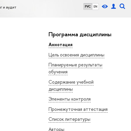
г и аудит
РУС
EN
Программа дисциплины
Аннотация
Цель освоения дисциплины
Планируемые результаты
обучения
Содержание учебной
дисциплины
Элементы контроля
Промежуточная аттестация
Список литературы
Авторы