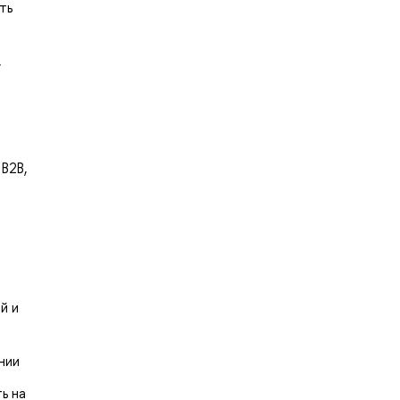
ть
,
В2В,
й и
нии
ь на