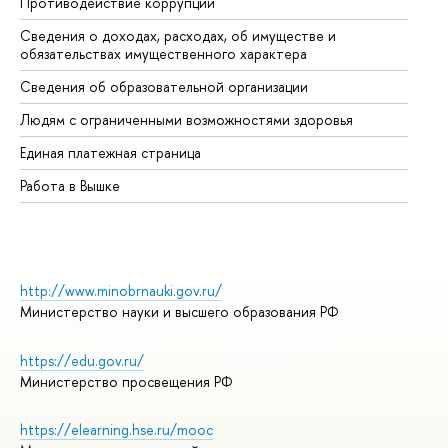
Противодействие коррупции
Це
Сведения о доходах, расходах, об имуществе и
Би
обязательствах имущественного характера
Об
Сведения об образовательной организации
Об
Людям с ограниченными возможностями здоровья
Единая платежная страница
Работа в Вышке
http://www.minobrnauki.gov.ru/
Министерство науки и высшего образования РФ
https://edu.gov.ru/
Министерство просвещения РФ
https://elearning.hse.ru/mooc