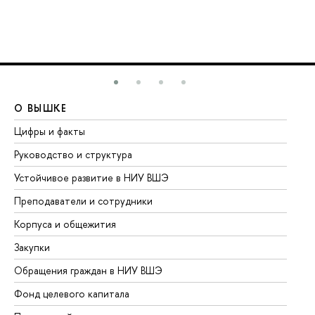
О ВЫШКЕ
О
Цифры и факты
Ли
Руководство и структура
До
Устойчивое развитие в НИУ ВШЭ
Ол
Преподаватели и сотрудники
Пр
Корпуса и общежития
Вы
Закупки
Пр
Обращения граждан в НИУ ВШЭ
Ас
Фонд целевого капитала
До