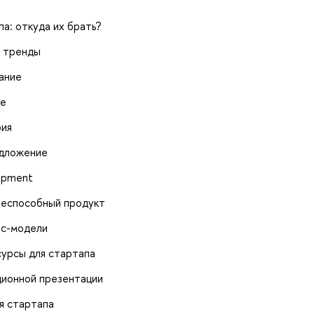
па: откуда их брать?
е тренды
ание
ие
рия
едложение
opment
знеспособный продукт
ес-модели
сурсы для стартапа
иционной презентации
ия стартапа