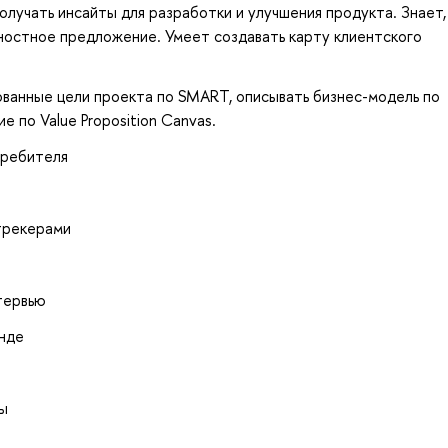
лучать инсайты для разработки и улучшения продукта. Знает,
енностное предложение. Умеет создавать карту клиентского
ванные цели проекта по SMART, описывать бизнес-модель по
 по Value Proposition Canvas.
требителя
-трекерами
тервью
анде
ы