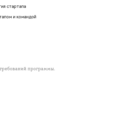
тия стартапа
ртапом и командой
 требований программы.