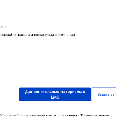
овна
 разработками и инновациями в компании
Дополнительные материалы в
Задать во
LMS
"Стартап" является развитием дисциплины "Корпоративная