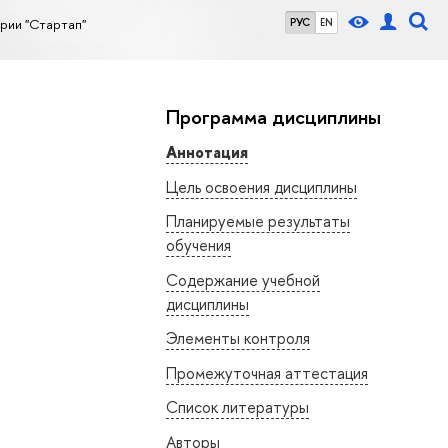
рии "Стартап"
РУС
EN
Программа дисциплины
Аннотация
Цель освоения дисциплины
Планируемые результаты
обучения
Содержание учебной
дисциплины
Элементы контроля
Промежуточная аттестация
Список литературы
Авторы