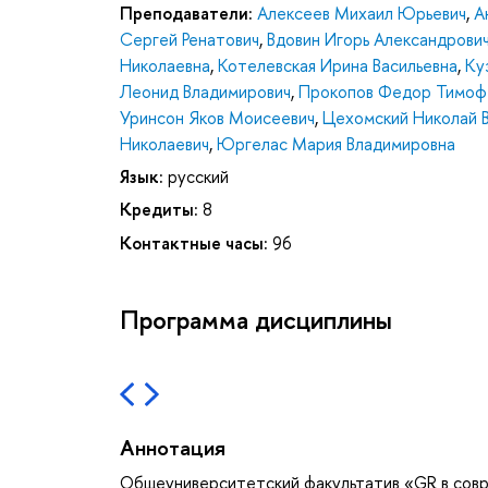
Преподаватели:
Алексеев Михаил Юрьевич
,
А
Сергей Ренатович
,
Вдовин Игорь Александрови
Николаевна
,
Котелевская Ирина Васильевна
,
Ку
Леонид Владимирович
,
Прокопов Федор Тимоф
Уринсон Яков Моисеевич
,
Цехомский Николай 
Николаевич
,
Юргелас Мария Владимировна
Язык:
русский
Кредиты:
8
Контактные часы:
96
Программа дисциплины
Аннотация
Общеуниверситетский факультатив «GR в совр