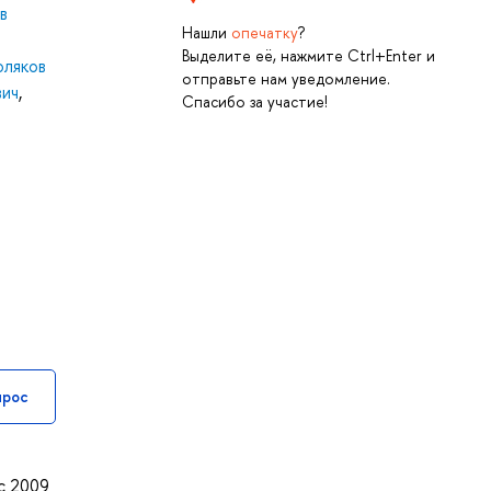
в
Нашли
опечатку
?
Выделите её, нажмите Ctrl+Enter и
оляков
отправьте нам уведомление.
вич
,
Спасибо за участие!
прос
с 2009