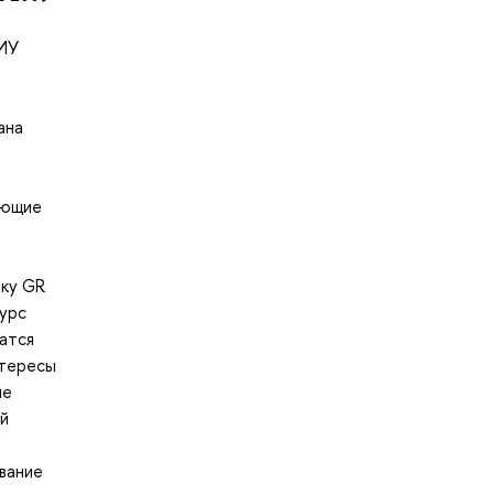
НИУ
ана
ующие
ику GR
Курс
атся
нтересы
ые
ой
вание