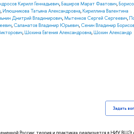
ндросов Кирилл Геннадьевич
,
Баширов Марат Фаатович
,
Борисо
ч
,
Илюшникова Татьяна Александровна
,
Кириллина Валентина
зьмин Дмитрий Владимирович
,
Мытенков Сергей Сергеевич
,
П
еевич
,
Саламатов Владимир Юрьевич
,
Сенин Владимир Борисо
Викторович
,
Шохина Евгения Александровна
,
Шохин Александр
Задать во
еменной России: теория и практика» реализуется в НИУ ВШЭ 