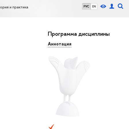
ория и практика
РУС
EN
Программа дисциплины
Аннотация