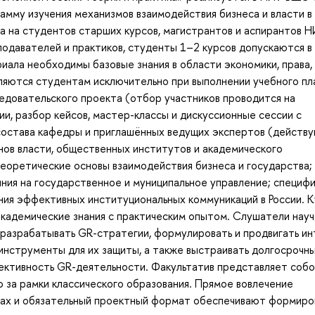
амму изучения механизмов взаимодействия бизнеса и власти в
а на студентов старших курсов, магистрантов и аспирантов 
подавателей и практиков, студенты 1–2 курсов допускаются в
иала необходимы базовые знания в области экономики, права,
сляются студентам исключительно при выполнении учебного пл
едовательского проекта (отбор участников проводится на
и, разбор кейсов, мастер-классы и дискуссионные сессии с
состава кафедры и приглашённых ведущих экспертов (действ
нов власти, общественных институтов и академического
еоретические основы взаимодействия бизнеса и государства;
ния на государственное и муниципальное управление; специф
ния эффективных институциональных коммуникаций в России. 
кадемические знания с практическим опытом. Слушатели науч
 разрабатывать GR-стратегии, формулировать и продвигать и
 инструменты для их защиты, а также выстраивать долгосрочн
фективность GR-деятельности. Факультатив представляет соб
 за рамки классического образования. Прямое вовлечение
йсах и обязательный проектный формат обеспечивают формиро