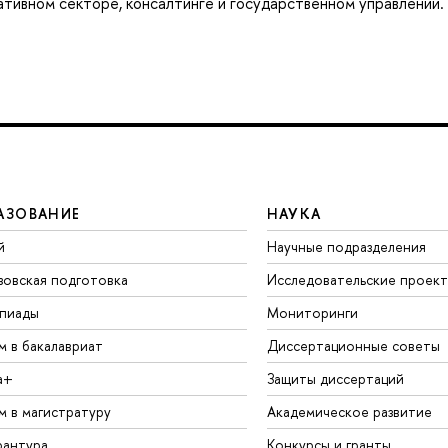
ативном секторе, консалтинге и государственном управлении.
АЗОВАНИЕ
НАУКА
й
Научные подразделения
зовская подготовка
Исследовательские проек
пиады
Мониторинги
м в бакалавриат
Диссертационные советы
а+
Защиты диссертаций
м в магистратуру
Академическое развитие
рантура
Конкурсы и гранты