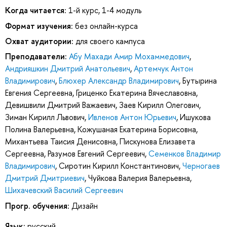
Когда читается:
1-й курс, 1-4 модуль
Формат изучения:
без онлайн-курса
Охват аудитории:
для своего кампуса
Преподаватели:
Абу Махади Амир Мохаммедович
,
Андрияшкин Дмитрий Анатольевич
,
Артемчук Антон
Владимирович
,
Блюхер Александр Владимирович
,
Бутырина
Евгения Сергеевна
,
Гриценко Екатерина Вячеславовна
,
Девишвили Дмитрий Важаевич
,
Заев Кирилл Олегович
,
Зиман Кирилл Львович
,
Ивленов Антон Юрьевич
,
Ишукова
Полина Валерьевна
,
Кожушаная Екатерина Борисовна
,
Михантьева Таисия Денисовна
,
Пискунова Елизавета
Сергеевна
,
Разумов Евгений Сергеевич
,
Семенков Владимир
Владимирович
,
Сиротин Кирилл Константинович
,
Черногаев
Дмитрий Дмитриевич
,
Чуйкова Валерия Валерьевна
,
Шихачевский Василий Сергеевич
Прогр. обучения:
Дизайн
Язык:
русский