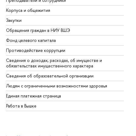
Преподаватели и сотрудники
Пр
Корпуса и общежития
Вы
Закупки
Пр
Обращения граждан в НИУ ВШЭ
Ас
Фонд целевого капитала
До
Противодействие коррупции
Це
Сведения о доходах, расходах, об имуществе и
Би
обязательствах имущественного характера
Об
Сведения об образовательной организации
Об
Людям с ограниченными возможностями здоровья
Единая платежная страница
Работа в Вышке