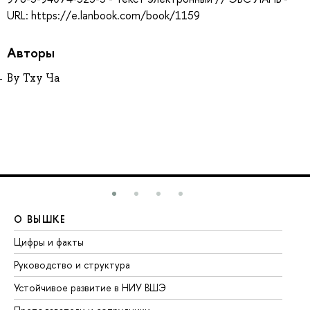
URL: https://e.lanbook.com/book/1159
Авторы
Ву Тху Ча
О ВЫШКЕ
О
Цифры и факты
Ли
Руководство и структура
До
Устойчивое развитие в НИУ ВШЭ
Ол