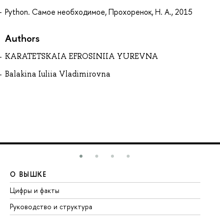
Python. Самое необходимое, Прохоренок, Н. А., 2015
Authors
KARATETSKAIA EFROSINIIA YUREVNA
Balakina Iuliia Vladimirovna
О ВЫШКЕ
О
Цифры и факты
Ли
Руководство и структура
До