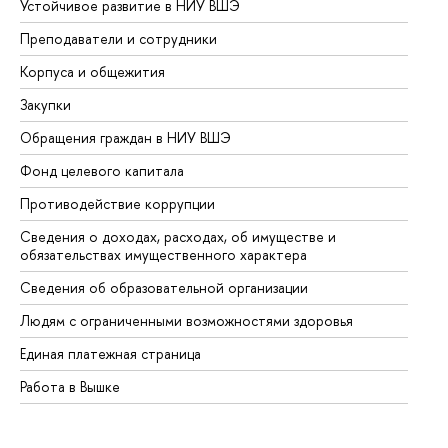
Устойчивое развитие в НИУ ВШЭ
Ол
Преподаватели и сотрудники
Пр
Корпуса и общежития
Вы
Закупки
Пр
Обращения граждан в НИУ ВШЭ
Ас
Фонд целевого капитала
До
Противодействие коррупции
Це
Сведения о доходах, расходах, об имуществе и
Би
обязательствах имущественного характера
Об
Сведения об образовательной организации
Об
Людям с ограниченными возможностями здоровья
Единая платежная страница
Работа в Вышке