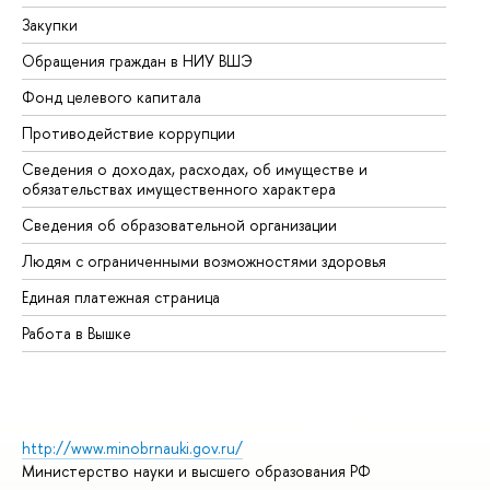
Закупки
Пр
Обращения граждан в НИУ ВШЭ
Ас
Фонд целевого капитала
До
Противодействие коррупции
Це
Сведения о доходах, расходах, об имуществе и
Би
обязательствах имущественного характера
Об
Сведения об образовательной организации
Об
Людям с ограниченными возможностями здоровья
Единая платежная страница
Работа в Вышке
http://www.minobrnauki.gov.ru/
Министерство науки и высшего образования РФ