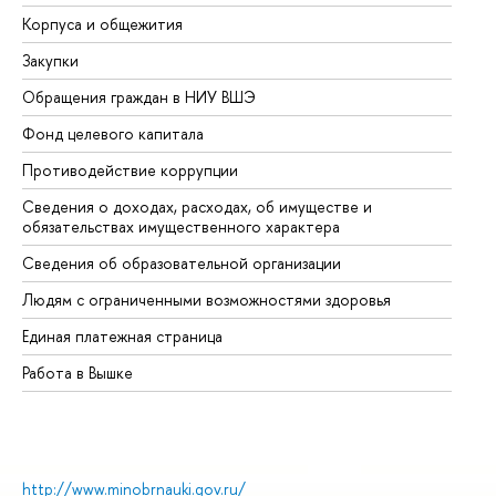
Корпуса и общежития
Вы
Закупки
Пр
Обращения граждан в НИУ ВШЭ
Ас
Фонд целевого капитала
До
Противодействие коррупции
Це
Сведения о доходах, расходах, об имуществе и
Би
обязательствах имущественного характера
Об
Сведения об образовательной организации
Об
Людям с ограниченными возможностями здоровья
Единая платежная страница
Работа в Вышке
http://www.minobrnauki.gov.ru/