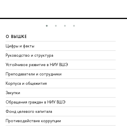
О ВЫШКЕ
О
Цифры и факты
Ли
Руководство и структура
До
Устойчивое развитие в НИУ ВШЭ
Ол
Преподаватели и сотрудники
Пр
Корпуса и общежития
Вы
Закупки
Пр
Обращения граждан в НИУ ВШЭ
Ас
Фонд целевого капитала
До
Противодействие коррупции
Це