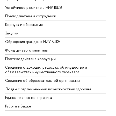
Устойчивое развитие в НИУ ВШЭ
Ол
Преподаватели и сотрудники
Пр
Корпуса и общежития
Вы
Закупки
Пр
Обращения граждан в НИУ ВШЭ
Ас
Фонд целевого капитала
До
Противодействие коррупции
Це
Сведения о доходах, расходах, об имуществе и
Би
обязательствах имущественного характера
Об
Сведения об образовательной организации
Об
Людям с ограниченными возможностями здоровья
Единая платежная страница
Работа в Вышке