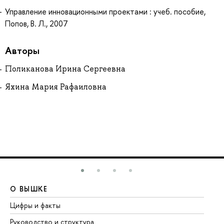
Управление инновационными проектами : учеб. пособие,
Попов, В. Л., 2007
Авторы
Поликанова Ирина Сергеевна
Яхина Мария Рафаиловна
О ВЫШКЕ
О
Цифры и факты
Ли
Руководство и структура
До