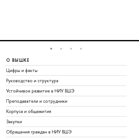
О ВЫШКЕ
О
Цифры и факты
Ли
Руководство и структура
До
Устойчивое развитие в НИУ ВШЭ
Ол
Преподаватели и сотрудники
Пр
Корпуса и общежития
Вы
Закупки
Пр
Обращения граждан в НИУ ВШЭ
Ас