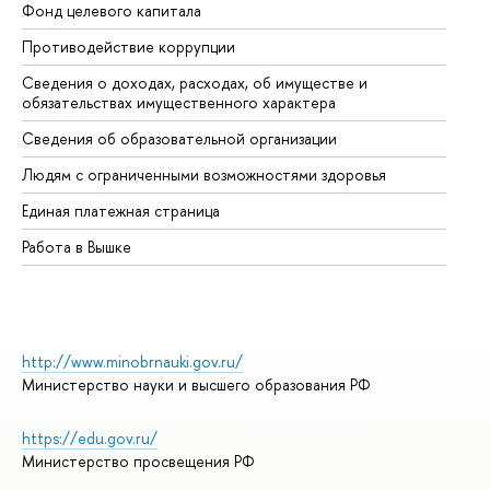
Фонд целевого капитала
До
Противодействие коррупции
Це
Сведения о доходах, расходах, об имуществе и
Би
обязательствах имущественного характера
Об
Сведения об образовательной организации
Об
Людям с ограниченными возможностями здоровья
Единая платежная страница
Работа в Вышке
http://www.minobrnauki.gov.ru/
Министерство науки и высшего образования РФ
https://edu.gov.ru/
Министерство просвещения РФ