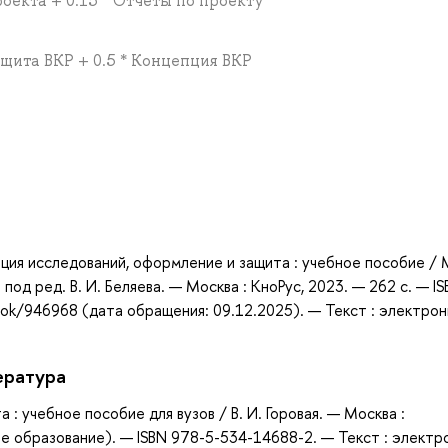
роекта + 0.15 * Отчеты по проекту
ащита ВКР + 0.5 * Концепция ВКР
а
ция исследований, оформление и защита : учебное пособие / 
 ; под ред. В. И. Беляева. — Москва : КноРус, 2023. — 262 с. — I
ook/946968 (дата обращения: 09.12.2025). — Текст : электрон
ература
 : учебное пособие для вузов / В. И. Горовая. — Москва :
е образование). — ISBN 978-5-534-14688-2. — Текст : электр