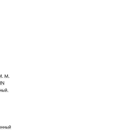
М. М.
SBN
ный.
онный