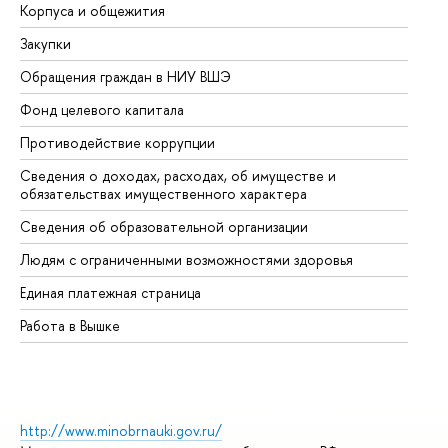
Корпуса и общежития
Вы
Закупки
Пр
Обращения граждан в НИУ ВШЭ
Ас
Фонд целевого капитала
До
Противодействие коррупции
Це
Сведения о доходах, расходах, об имуществе и
Би
обязательствах имущественного характера
Об
Сведения об образовательной организации
Об
Людям с ограниченными возможностями здоровья
Единая платежная страница
Работа в Вышке
http://www.minobrnauki.gov.ru/