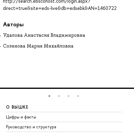
http://search.ebscohost.com/login.aspx?
direct=true&site=eds-live&db=edsebk&AN=1460722
Авторы
Удалова Анастасия Владимировна
Созинова Мария Михайловна
О ВЫШКЕ
О
Цифры и факты
Ли
Руководство и структура
До