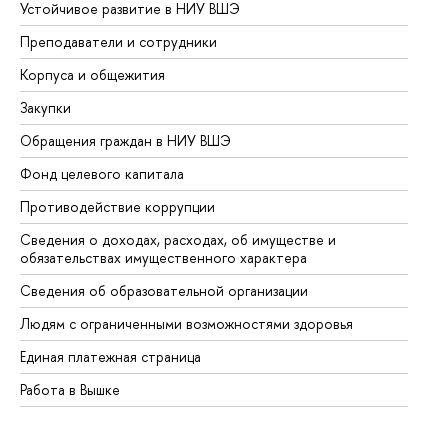
Устойчивое развитие в НИУ ВШЭ
Ол
Преподаватели и сотрудники
Пр
Корпуса и общежития
Вы
Закупки
Пр
Обращения граждан в НИУ ВШЭ
Ас
Фонд целевого капитала
До
Противодействие коррупции
Це
Сведения о доходах, расходах, об имуществе и
Би
обязательствах имущественного характера
Об
Сведения об образовательной организации
Об
Людям с ограниченными возможностями здоровья
Единая платежная страница
Работа в Вышке