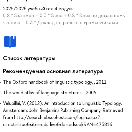
2025/2026 учебный год 4 модуль
0.2 * Экзамен + 0.3 * Эссе + 0.2 * Квиз по домашнему
чтению + 0.3 * Доклад по работе с грамматиками
Список литературы
Рекомендуемая основная литература
The Oxford handbook of linguistic typology, , 2011
The world atlas of language structures, , 2005
Velupillai, V. (2012). An Introduction to Linguistic Typology.
Amsterdam: John Benjamins Publishing Company. Retrieved
from http://search.ebscohost.com/login.aspx?
direct=true&site=eds-live&db=edsebk&AN=473816