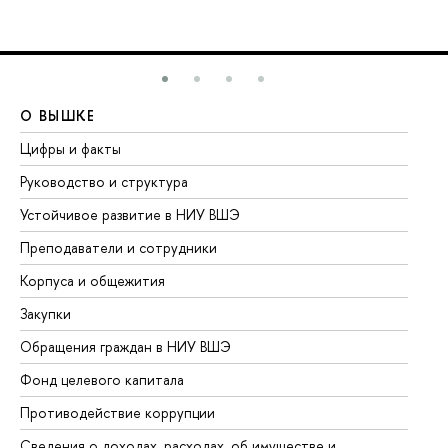
О ВЫШКЕ
О
Цифры и факты
Ли
Руководство и структура
До
Устойчивое развитие в НИУ ВШЭ
Ол
Преподаватели и сотрудники
Пр
Корпуса и общежития
Вы
Закупки
Пр
Обращения граждан в НИУ ВШЭ
Ас
Фонд целевого капитала
До
Противодействие коррупции
Це
Сведения о доходах, расходах, об имуществе и
Би