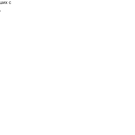
ших с
,