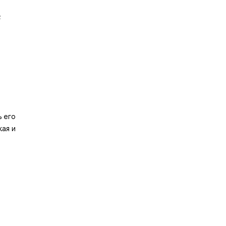
;
 его
кая и