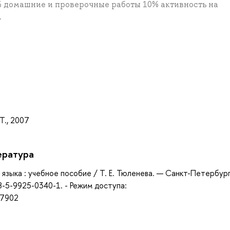
 домашние и проверочные работы 10% активность на
.
а
 Т., 2007
ература
 языка : учебное пособие / Т. Е. Тюленева. — Санкт-Петербург
8-5-9925-0340-1. - Режим доступа:
47902