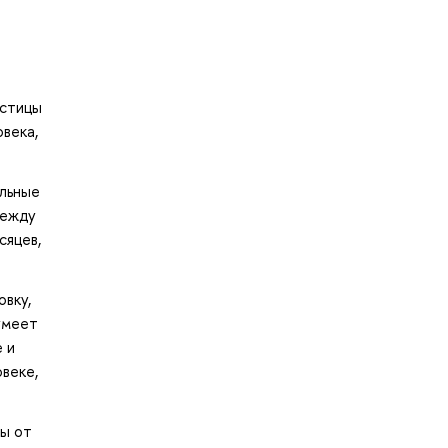
астицы
овека,
альные
между
сяцев,
овку,
умеет
 и
веке,
лы от