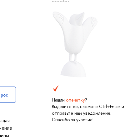
прос
Нашли
опечатку
?
Выделите её, нажмите Ctrl+Enter и
отправьте нам уведомление.
Спасибо за участие!
оящая
учение
лины