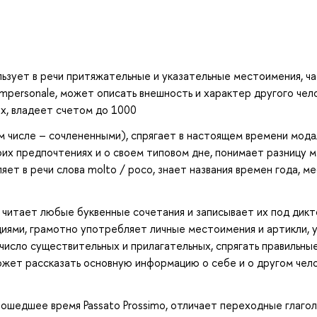
льзует в речи притяжательные и указательные местоимения, ч
impersonale, может описать внешность и характер другого чел
ях, владеет счетом до 1000
м числе – сочлененными), спрягает в настоящем времени мод
воих предпочтениях и о своем типовом дне, понимает разницу 
яет в речи слова molto / poco, знает названия времен года, ме
 читает любые буквенные сочетания и записывает их под дикт
иями, грамотно употребляет личные местоимения и артикли, 
исло существительных и прилагательных, спрягать правильные
ожет рассказать основную информацию о себе и о другом чело
ошедшее время Passato Prossimo, отличает переходные глаго