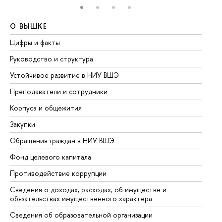
О ВЫШКЕ
О
Цифры и факты
Ли
Руководство и структура
До
Устойчивое развитие в НИУ ВШЭ
Ол
Преподаватели и сотрудники
Пр
Корпуса и общежития
Вы
Закупки
Пр
Обращения граждан в НИУ ВШЭ
Ас
Фонд целевого капитала
До
Противодействие коррупции
Це
Сведения о доходах, расходах, об имуществе и
Би
обязательствах имущественного характера
Об
Сведения об образовательной организации