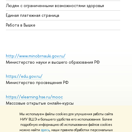
Об
Людям с ограниченными возможностями здоровья
Единая платежная страница
Работа в Вышке
http://www.minobrnauki.gov.ru/
Министерство науки и высшего образования РФ
https://edu.gov.ru/
Министерство просвещения РФ
https://elearning.hse.ru/mooc
Массовые открытые онлайн-курсы
Мы используем файлы cookies для улучшения работы сайта
НИУ ВШЭ и большего удобства его использования. Более
подробную информацию об использовании файлов cookies
© НИУ ВШЭ 1993–2026
Адреса и контакты
можно найти
здесь
, наши правила обработки персональных