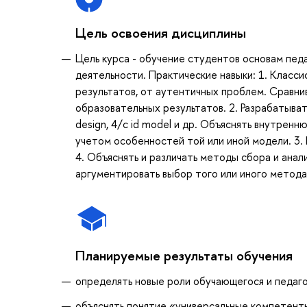
Цель освоения дисциплины
Цель курса - обучение студентов основам педа
деятельности. Практические навыки: 1. Класс
результатов, от аутентичных проблем. Сравн
образовательных результатов. 2. Разрабатыва
design, 4/с id model и др. Объяснять внутрен
учетом особенностей той или иной модели. 3.
4. Объяснять и различать методы сбора и ана
аргументировать выбор того или иного метода
Планируемые результаты обучения
определять новые роли обучающегося и педаг
объяснять понятие «универсальные компетент