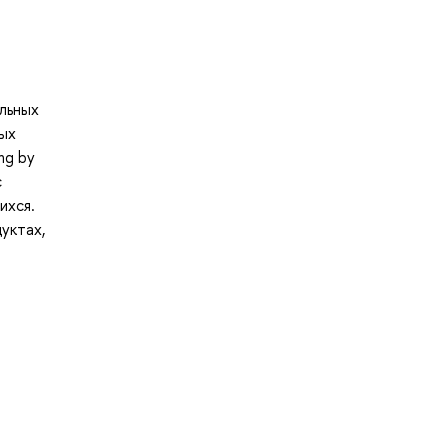
ельных
мых
ng by
с
ихся.
уктах,