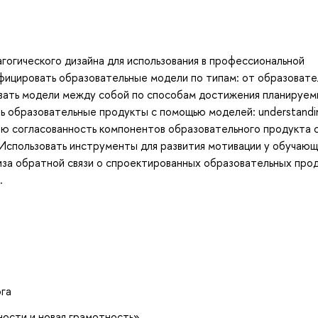
гогического дизайна для использования в профессиональной
ифицировать образовательные модели по типам: от образоват
ивать модели между собой по способам достижения планируе
ть образовательные продукты с помощью моделей: understandi
нюю согласованность компонентов образовательного продукта 
 Использовать инструменты для развития мотивации у обучающ
лиза обратной связи о спроектированных образовательных прод
.
ога
ности и новая грамотность»