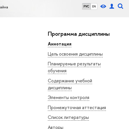
айна
РУС
EN
Программа дисциплины
Аннотация
Цель освоения дисциплины
Планируемые результаты
обучения
Содержание учебной
дисциплины
Элементы контроля
Промежуточная аттестация
Список литературы
Авторы