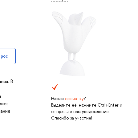
прос
ния. В
е
Нашли
опечатку
?
риев
Выделите её, нажмите Ctrl+Enter и
жание
отправьте нам уведомление.
Спасибо за участие!