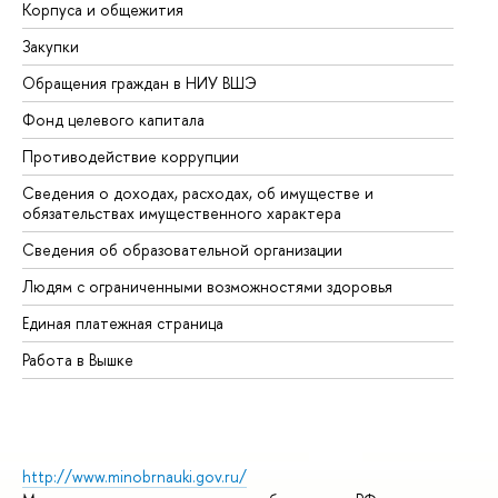
Корпуса и общежития
Вы
Закупки
Пр
Обращения граждан в НИУ ВШЭ
Ас
Фонд целевого капитала
До
Противодействие коррупции
Це
Сведения о доходах, расходах, об имуществе и
Би
обязательствах имущественного характера
Об
Сведения об образовательной организации
Об
Людям с ограниченными возможностями здоровья
Единая платежная страница
Работа в Вышке
http://www.minobrnauki.gov.ru/