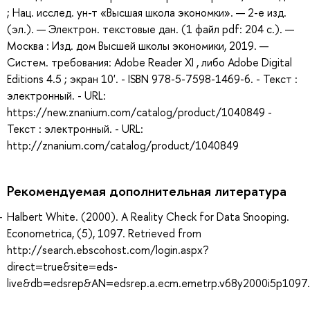
; Нац. исслед. ун-т «Высшая школа экономки». — 2-е изд.
(эл.). — Электрон. текстовые дан. (1 файл pdf: 204 с.). —
Москва : Изд. дом Высшей школы экономики, 2019. —
Систем. требования: Adobe Reader XI , либо Adobe Digital
Editions 4.5 ; экран 10'. - ISBN 978-5-7598-1469-6. - Текст :
электронный. - URL:
https://new.znanium.com/catalog/product/1040849 -
Текст : электронный. - URL:
http://znanium.com/catalog/product/1040849
Рекомендуемая дополнительная литература
Halbert White. (2000). A Reality Check for Data Snooping.
Econometrica, (5), 1097. Retrieved from
http://search.ebscohost.com/login.aspx?
direct=true&site=eds-
live&db=edsrep&AN=edsrep.a.ecm.emetrp.v68y2000i5p1097