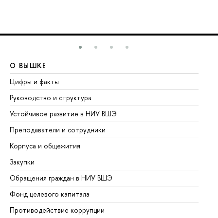
О ВЫШКЕ
О
Цифры и факты
Ли
Руководство и структура
До
Устойчивое развитие в НИУ ВШЭ
Ол
Преподаватели и сотрудники
Пр
Корпуса и общежития
Вы
Закупки
Пр
Обращения граждан в НИУ ВШЭ
Ас
Фонд целевого капитала
До
Противодействие коррупции
Це