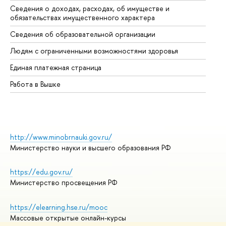
Сведения о доходах, расходах, об имуществе и
Би
обязательствах имущественного характера
Об
Сведения об образовательной организации
Об
Людям с ограниченными возможностями здоровья
Единая платежная страница
Работа в Вышке
http://www.minobrnauki.gov.ru/
Министерство науки и высшего образования РФ
https://edu.gov.ru/
Министерство просвещения РФ
https://elearning.hse.ru/mooc
Массовые открытые онлайн-курсы