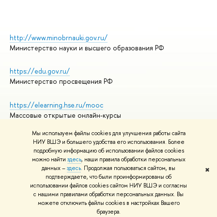
http://www.minobrnauki.gov.ru/
Министерство науки и высшего образования РФ
https://edu.gov.ru/
Министерство просвещения РФ
https://elearning.hse.ru/mooc
Массовые открытые онлайн-курсы
Мы используем файлы cookies для улучшения работы сайта
НИУ ВШЭ и большего удобства его использования. Более
подробную информацию об использовании файлов cookies
© НИУ ВШЭ 1993–2026
Адреса и контакты
можно найти
здесь
, наши правила обработки персональных
Условия использования материалов
данных –
здесь
. Продолжая пользоваться сайтом, вы
✖
подтверждаете, что были проинформированы об
Политика конфиденциальности
использовании файлов cookies сайтом НИУ ВШЭ и согласны
Правила применения рекомендательных технологий в НИУ ВШЭ
с нашими правилами обработки персональных данных. Вы
Карта сайта
можете отключить файлы cookies в настройках Вашего
браузера.
Редактору