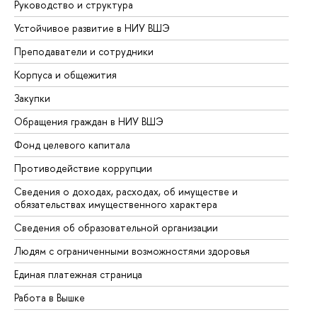
Руководство и структура
До
Устойчивое развитие в НИУ ВШЭ
Ол
Преподаватели и сотрудники
Пр
Корпуса и общежития
Вы
Закупки
Пр
Обращения граждан в НИУ ВШЭ
Ас
Фонд целевого капитала
До
Противодействие коррупции
Це
Сведения о доходах, расходах, об имуществе и
Би
обязательствах имущественного характера
Об
Сведения об образовательной организации
Об
Людям с ограниченными возможностями здоровья
Единая платежная страница
Работа в Вышке