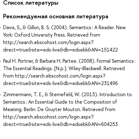
Список литературы
Рекомендуемая основная литература
Davis, S., & Gillon, B. S. (2004). Semantics : A Reader. New
York: Oxford University Press. Retrieved from
http://search.ebscohost.com/login.aspx?
direct=true&site=eds-live&db=edsebk&AN=151422
Paul H. Portner, & Barbara H. Partee. (2008). Formal Semantics :
The Essential Readings. [N.p.]: Wiley-Blackwell. Retrieved
from http://search.ebscohost.com/login.aspx?
direct=true&site=eds-live&db=edsebk&AN=231496
Zimmermann, T. E., & Sternefeld, W. (2013). Introduction to
Semantics : An Essential Guide to the Composition of
Meaning. Berlin: De Gruyter Mouton. Retrieved from
http://search.ebscohost.com/login.aspx?
direct=true&site=eds-live&db=edsebk&AN=604253