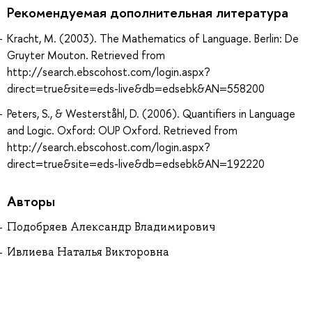
Рекомендуемая дополнительная литература
Kracht, M. (2003). The Mathematics of Language. Berlin: De
Gruyter Mouton. Retrieved from
http://search.ebscohost.com/login.aspx?
direct=true&site=eds-live&db=edsebk&AN=558200
Peters, S., & Westerståhl, D. (2006). Quantifiers in Language
and Logic. Oxford: OUP Oxford. Retrieved from
http://search.ebscohost.com/login.aspx?
direct=true&site=eds-live&db=edsebk&AN=192220
Авторы
Подобряев Александр Владимирович
Ивлиева Наталья Викторовна