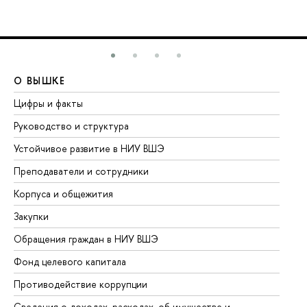
О ВЫШКЕ
О
Цифры и факты
Ли
Руководство и структура
До
Устойчивое развитие в НИУ ВШЭ
Ол
Преподаватели и сотрудники
Пр
Корпуса и общежития
Вы
Закупки
Пр
Обращения граждан в НИУ ВШЭ
Ас
Фонд целевого капитала
До
Противодействие коррупции
Це
Сведения о доходах, расходах, об имуществе и
Би