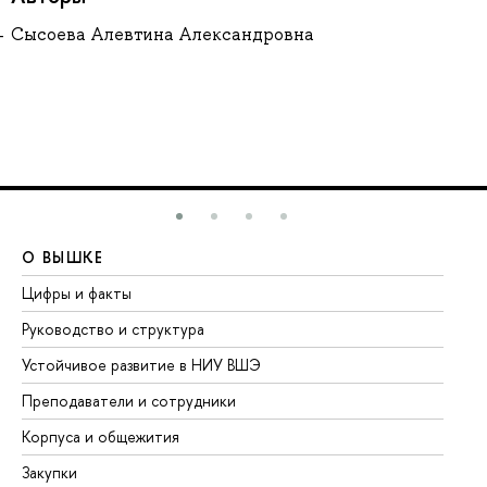
Сысоева Алевтина Александровна
О ВЫШКЕ
О
Цифры и факты
Ли
Руководство и структура
До
Устойчивое развитие в НИУ ВШЭ
Ол
Преподаватели и сотрудники
Пр
Корпуса и общежития
Вы
Закупки
Пр