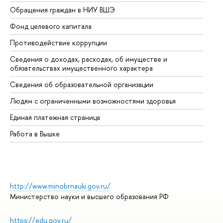
Обращения граждан в НИУ ВШЭ
Ас
Фонд целевого капитала
До
Противодействие коррупции
Це
Сведения о доходах, расходах, об имуществе и
Би
обязательствах имущественного характера
Об
Сведения об образовательной организации
Об
Людям с ограниченными возможностями здоровья
Единая платежная страница
Работа в Вышке
http://www.minobrnauki.gov.ru/
Министерство науки и высшего образования РФ
https://edu.gov.ru/