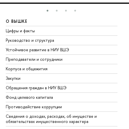
О ВЫШКЕ
О
Цифры и факты
Ли
Руководство и структура
До
Устойчивое развитие в НИУ ВШЭ
Ол
Преподаватели и сотрудники
Пр
Корпуса и общежития
Вы
Закупки
Пр
Обращения граждан в НИУ ВШЭ
Ас
Фонд целевого капитала
До
Противодействие коррупции
Це
Сведения о доходах, расходах, об имуществе и
Би
обязательствах имущественного характера
Об