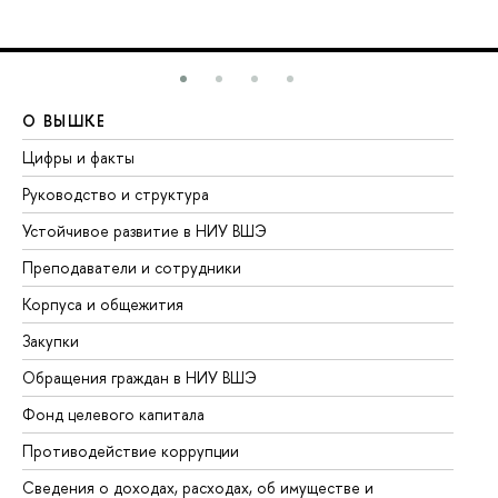
О ВЫШКЕ
О
Цифры и факты
Ли
Руководство и структура
До
Устойчивое развитие в НИУ ВШЭ
Ол
Преподаватели и сотрудники
Пр
Корпуса и общежития
Вы
Закупки
Пр
Обращения граждан в НИУ ВШЭ
Ас
Фонд целевого капитала
До
Противодействие коррупции
Це
Сведения о доходах, расходах, об имуществе и
Би