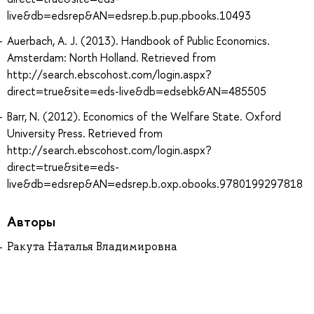
live&db=edsrep&AN=edsrep.b.pup.pbooks.10493
Auerbach, A. J. (2013). Handbook of Public Economics.
Amsterdam: North Holland. Retrieved from
http://search.ebscohost.com/login.aspx?
direct=true&site=eds-live&db=edsebk&AN=485505
Barr, N. (2012). Economics of the Welfare State. Oxford
University Press. Retrieved from
http://search.ebscohost.com/login.aspx?
direct=true&site=eds-
live&db=edsrep&AN=edsrep.b.oxp.obooks.9780199297818
Авторы
Ракута Наталья Владимировна