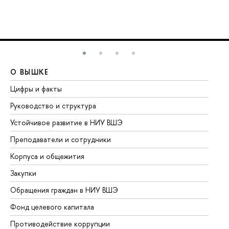
О ВЫШКЕ
О
Цифры и факты
Ли
Руководство и структура
До
Устойчивое развитие в НИУ ВШЭ
Ол
Преподаватели и сотрудники
Пр
Корпуса и общежития
Вы
Закупки
Пр
Обращения граждан в НИУ ВШЭ
Ас
Фонд целевого капитала
До
Противодействие коррупции
Це