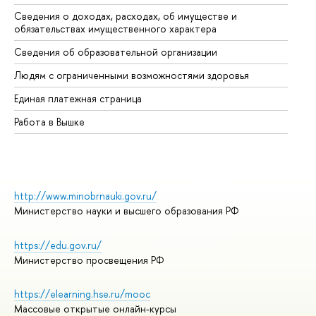
Сведения о доходах, расходах, об имуществе и
Би
обязательствах имущественного характера
Об
Сведения об образовательной организации
Об
Людям с ограниченными возможностями здоровья
Единая платежная страница
Работа в Вышке
http://www.minobrnauki.gov.ru/
Министерство науки и высшего образования РФ
https://edu.gov.ru/
Министерство просвещения РФ
https://elearning.hse.ru/mooc
Массовые открытые онлайн-курсы