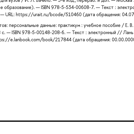
ля вузов / И. Л. Бачило. — 5-е изд., перераб. и доп. — Москва 
е образование). — ISBN 978-5-534-00608-7. — Текст : электр
 URL: https://urait.ru/bcode/510460 (дата обращения: 04.07
тов: персональные данные: практикум : учебное пособие / Е. В.
с. — ISBN 978-5-00148-208-6. — Текст : электронный // Лань 
ps://e.lanbook.com/book/217844 (дата обращения: 00.00.000