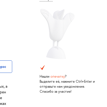
прос
Нашли
опечатку
?
Выделите её, нажмите Ctrl+Enter и
ых, а
отправьте нам уведомление.
Спасибо за участие!
трен
ке
мках