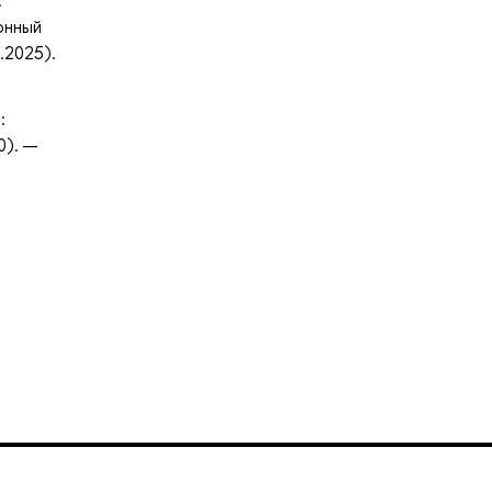
:
онный
.2025).
:
0). —