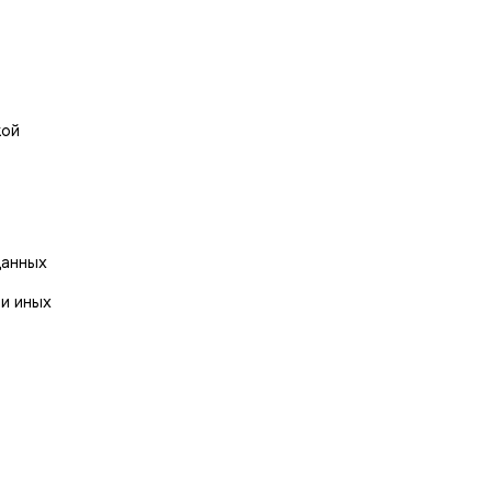
кой
данных
и иных