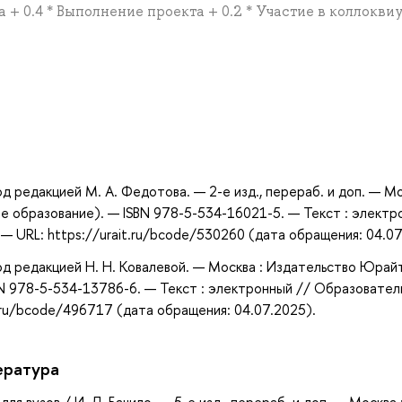
а + 0.4 * Выполнение проекта + 0.2 * Участие в коллокви
а
д редакцией М. А. Федотова. — 2-е изд., перераб. и доп. — Мо
е образование). — ISBN 978-5-534-16021-5. — Текст : электр
 URL: https://urait.ru/bcode/530260 (дата обращения: 04.07
од редакцией Н. Н. Ковалевой. — Москва : Издательство Юрайт
BN 978-5-534-13786-6. — Текст : электронный // Образовател
.ru/bcode/496717 (дата обращения: 04.07.2025).
ература