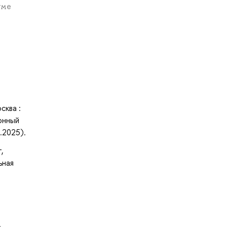
уме
сква :
онный
.2025).
,
ьная