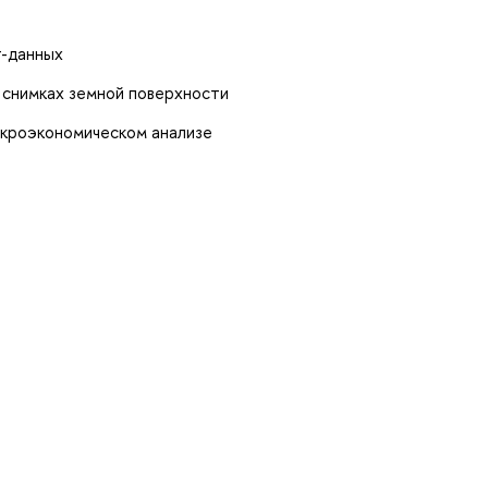
т-данных
 снимках земной поверхности
акроэкономическом анализе