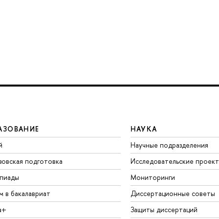
АЗОВАНИЕ
НАУКА
й
Научные подразделения
зовская подготовка
Исследовательские проек
пиады
Мониторинги
м в бакалавриат
Диссертационные советы
а+
Защиты диссертаций