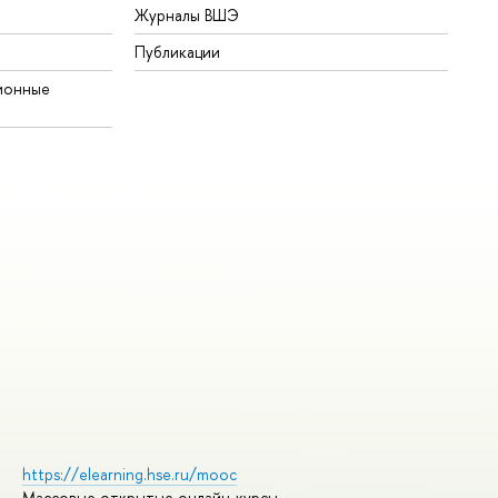
Журналы ВШЭ
Публикации
ионные
https://elearning.hse.ru/mooc
Массовые открытые онлайн-курсы