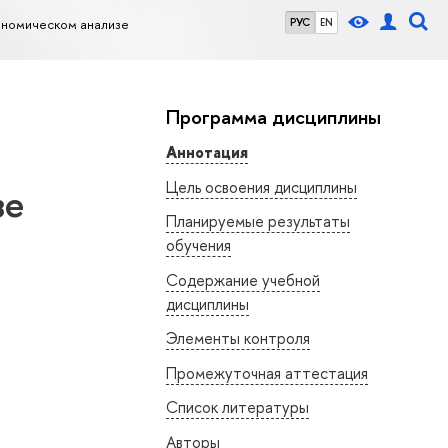
ономическом анализе
РУС
EN
Программа дисциплины
Аннотация
Цель освоения дисциплины
зе
Планируемые результаты
обучения
Содержание учебной
дисциплины
Элементы контроля
Промежуточная аттестация
Список литературы
Авторы