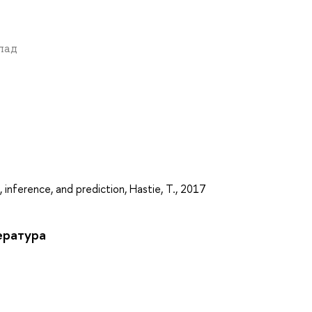
клад
а
, inference, and prediction, Hastie, T., 2017
ература