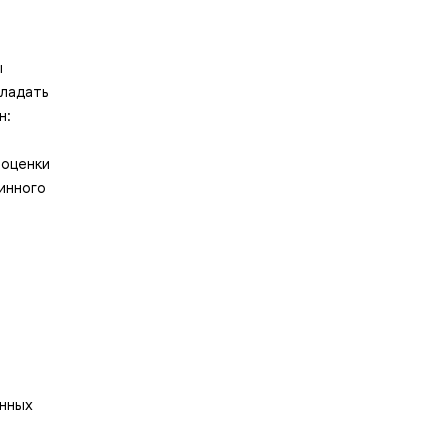
ы
бладать
н:
 оценки
инного
анных