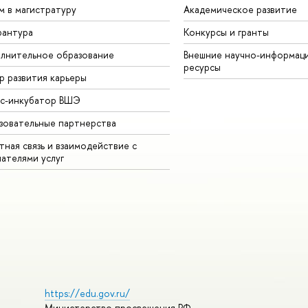
м в магистратуру
Академическое развитие
рантура
Конкурсы и гранты
лнительное образование
Внешние научно-информац
ресурсы
р развития карьеры
ес-инкубатор ВШЭ
зовательные партнерства
ная связь и взаимодействие с
чателями услуг
https://edu.gov.ru/
Министерство просвещения РФ