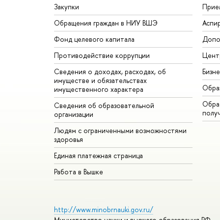
Закупки
Прие
Обращения граждан в НИУ ВШЭ
Аспи
Фонд целевого капитала
Допо
Противодействие коррупции
Цент
Сведения о доходах, расходах, об
Бизн
имуществе и обязательствах
Обра
имущественного характера
Обрат
Сведения об образовательной
полу
организации
Людям с ограниченными возможностями
здоровья
Единая платежная страница
Работа в Вышке
http://www.minobrnauki.gov.ru/
Министерство науки и высшего образования РФ