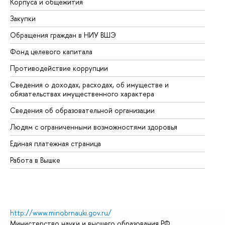
Корпуса и общежития
Вы
Закупки
Пр
Обращения граждан в НИУ ВШЭ
Ас
Фонд целевого капитала
До
Противодействие коррупции
Це
Сведения о доходах, расходах, об имуществе и
Би
обязательствах имущественного характера
Об
Сведения об образовательной организации
Об
Людям с ограниченными возможностями здоровья
Единая платежная страница
Работа в Вышке
http://www.minobrnauki.gov.ru/
Министерство науки и высшего образования РФ