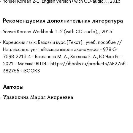
Yonsei Korean 2-1. English version (with CD-audio), , 2013
Рекомендуемая дополнительная литература
Yonsei Korean Workbook. 1-2 (with CD-audio), , 2013
Корейский язык: Базовый курс [Текст] : учеб. пособие //
Нац. исслед. ун-т «Высшая школа экономики» - 978-5-
7598-2213-4 - Бакланова М. А., Хохлова Е. А., Ю Чжо Ен -
2021 - Москва: ВШЭ - https://ibooks.ru/products/382756 -
382756 - iBOOKS
Авторы
Удавихина Мария Андреевна