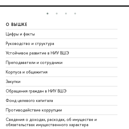
О ВЫШКЕ
О
Цифры и факты
Ли
Руководство и структура
До
Устойчивое развитие в НИУ ВШЭ
Ол
Преподаватели и сотрудники
Пр
Корпуса и общежития
Вы
Закупки
Пр
Обращения граждан в НИУ ВШЭ
Ас
Фонд целевого капитала
До
Противодействие коррупции
Це
Сведения о доходах, расходах, об имуществе и
Би
обязательствах имущественного характера
Об