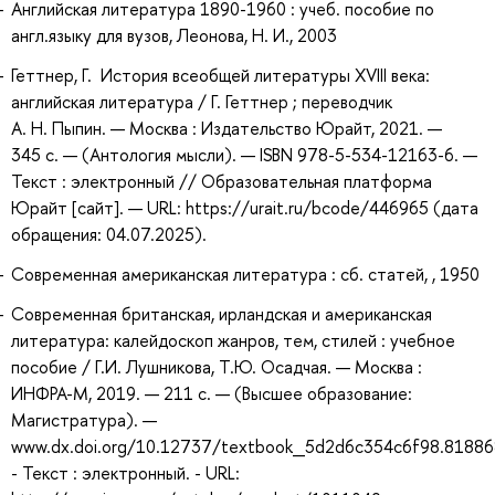
Английская литература 1890-1960 : учеб. пособие по
англ.языку для вузов, Леонова, Н. И., 2003
Геттнер, Г. История всеобщей литературы XVIII века:
английская литература / Г. Геттнер ; переводчик
А. Н. Пыпин. — Москва : Издательство Юрайт, 2021. —
345 с. — (Антология мысли). — ISBN 978-5-534-12163-6. —
Текст : электронный // Образовательная платформа
Юрайт [сайт]. — URL: https://urait.ru/bcode/446965 (дата
обращения: 04.07.2025).
Современная американская литература : сб. статей, , 1950
Современная британская, ирландская и американская
литература: калейдоскоп жанров, тем, стилей : учебное
пособие / Г.И. Лушникова, Т.Ю. Осадчая. — Москва :
ИНФРА-М, 2019. — 211 с. — (Высшее образование:
Магистратура). —
www.dx.doi.org/10.12737/textbook_5d2d6c354c6f98.81886
- Текст : электронный. - URL: