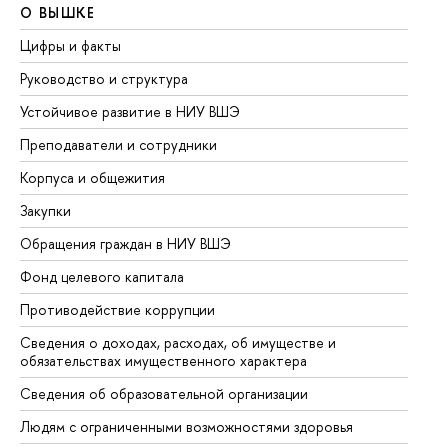
О ВЫШКЕ
О
Цифры и факты
Ли
Руководство и структура
До
Устойчивое развитие в НИУ ВШЭ
Ол
Преподаватели и сотрудники
Пр
Корпуса и общежития
Вы
Закупки
Пр
Обращения граждан в НИУ ВШЭ
Ас
Фонд целевого капитала
До
Противодействие коррупции
Це
Сведения о доходах, расходах, об имуществе и
Би
обязательствах имущественного характера
Об
Сведения об образовательной организации
Об
Людям с ограниченными возможностями здоровья