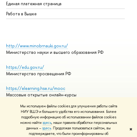
Единая платежная страница
Работа в Вышке
http://www.minobrnauki.gov.ru/
Министерство науки и высшего образования РФ
https://edu.gov.ru/
Министерство просвещения РФ
https://elearning.hse.ru/mooc
Массовые открытые онлайн-курсы
Мы используем файлы cookies для улучшения работы сайта
НИУ ВШЭ и большего удобства его использования. Более
подробную информацию об использовании файлов cookies
© НИУ ВШЭ 1993–2026
Адреса и контакты
можно найти
здесь
, наши правила обработки персональных
Условия использования материалов
данных –
здесь
. Продолжая пользоваться сайтом, вы
✖
подтверждаете, что были проинформированы об
Политика конфиденциальности