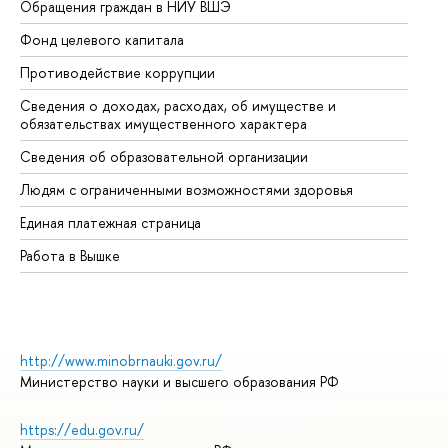
Обращения граждан в НИУ ВШЭ
Ас
Фонд целевого капитала
До
Противодействие коррупции
Це
Сведения о доходах, расходах, об имуществе и
Би
обязательствах имущественного характера
Об
Сведения об образовательной организации
Об
Людям с ограниченными возможностями здоровья
Единая платежная страница
Работа в Вышке
http://www.minobrnauki.gov.ru/
Министерство науки и высшего образования РФ
https://edu.gov.ru/