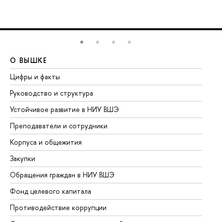
О ВЫШКЕ
О
Цифры и факты
Ли
Руководство и структура
До
Устойчивое развитие в НИУ ВШЭ
Ол
Преподаватели и сотрудники
Пр
Корпуса и общежития
Вы
Закупки
Пр
Обращения граждан в НИУ ВШЭ
Ас
Фонд целевого капитала
До
Противодействие коррупции
Це