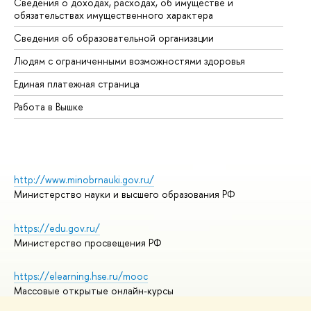
Сведения о доходах, расходах, об имуществе и
Би
обязательствах имущественного характера
Об
Сведения об образовательной организации
Об
Людям с ограниченными возможностями здоровья
Единая платежная страница
Работа в Вышке
http://www.minobrnauki.gov.ru/
Министерство науки и высшего образования РФ
https://edu.gov.ru/
Министерство просвещения РФ
https://elearning.hse.ru/mooc
Массовые открытые онлайн-курсы