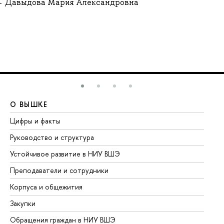
Давыдова Мария Александровна
О ВЫШКЕ
О
Цифры и факты
Ли
Руководство и структура
До
Устойчивое развитие в НИУ ВШЭ
Ол
Преподаватели и сотрудники
Пр
Корпуса и общежития
Вы
Закупки
Пр
Обращения граждан в НИУ ВШЭ
Ас