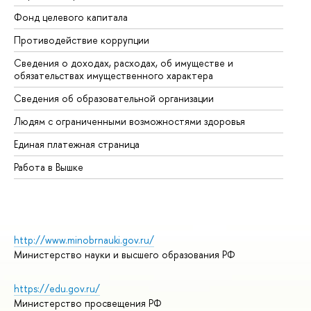
Фонд целевого капитала
До
Противодействие коррупции
Це
Сведения о доходах, расходах, об имуществе и
Би
обязательствах имущественного характера
Об
Сведения об образовательной организации
Об
Людям с ограниченными возможностями здоровья
Единая платежная страница
Работа в Вышке
http://www.minobrnauki.gov.ru/
Министерство науки и высшего образования РФ
https://edu.gov.ru/
Министерство просвещения РФ