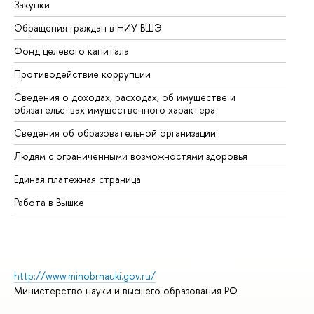
Закупки
Пр
Обращения граждан в НИУ ВШЭ
Ас
Фонд целевого капитала
До
Противодействие коррупции
Це
Сведения о доходах, расходах, об имуществе и
Би
обязательствах имущественного характера
Об
Сведения об образовательной организации
Об
Людям с ограниченными возможностями здоровья
Единая платежная страница
Работа в Вышке
http://www.minobrnauki.gov.ru/
Министерство науки и высшего образования РФ