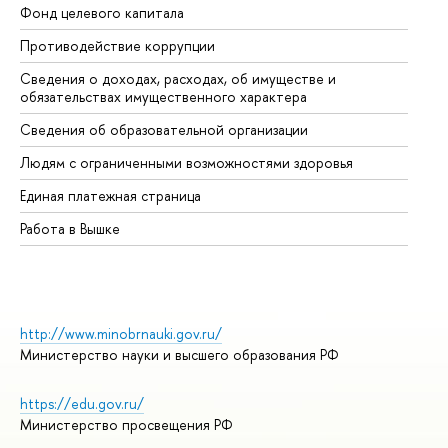
Фонд целевого капитала
До
Противодействие коррупции
Це
Сведения о доходах, расходах, об имуществе и
Би
обязательствах имущественного характера
Об
Сведения об образовательной организации
Об
Людям с ограниченными возможностями здоровья
Единая платежная страница
Работа в Вышке
http://www.minobrnauki.gov.ru/
Министерство науки и высшего образования РФ
https://edu.gov.ru/
Министерство просвещения РФ