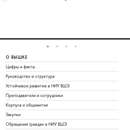
О ВЫШКЕ
О
Цифры и факты
Ли
Руководство и структура
До
Устойчивое развитие в НИУ ВШЭ
Ол
Преподаватели и сотрудники
Пр
Корпуса и общежития
Вы
Закупки
Пр
Обращения граждан в НИУ ВШЭ
Ас