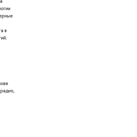
на
логии
терные
а в
ий.
нове
 радио,