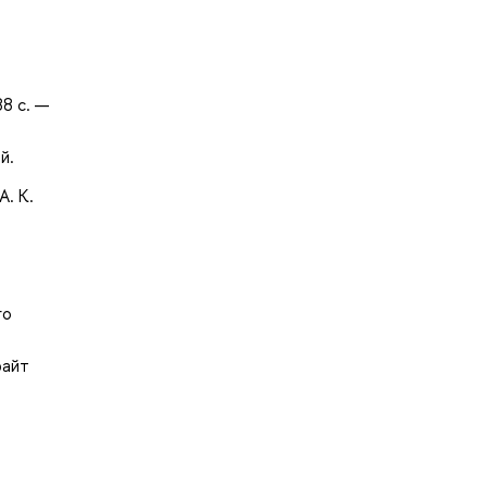
88 с. —
й.
А. К.
го
райт