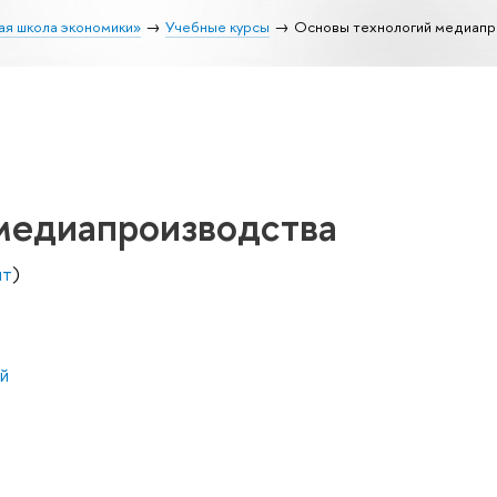
ая школа экономики»
Учебные курсы
Основы технологий медиапр
медиапроизводства
нт
)
й