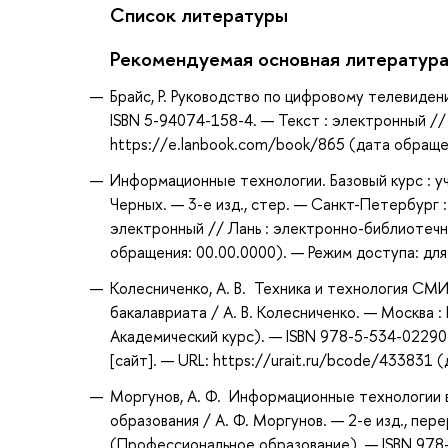
Список литературы
Рекомендуемая основная литератур
Брайс, Р. Руководство по цифровому телевидени
ISBN 5-94074-158-4. — Текст : электронный //
https://e.lanbook.com/book/865 (дата обращен
Информационные технологии. Базовый курс : учеб
Черных. — 3-е изд., стер. — Санкт-Петербург :
электронный // Лань : электронно-библиотечн
обращения: 00.00.0000). — Режим доступа: для
Колесниченко, А. В. Техника и технология СМИ
бакалавриата / А. В. Колесниченко. — Москва :
Академический курс). — ISBN 978-5-534-0229
[сайт]. — URL: https://urait.ru/bcode/433831 
Моргунов, А. Ф. Информационные технологии 
образования / А. Ф. Моргунов. — 2-е изд., пер
(Профессиональное образование). — ISBN 978-