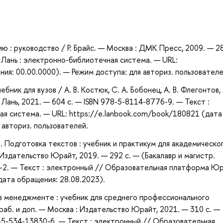
а
ю : руководство / Р. Брайс. — Москва : ДМК Пресс, 2009. — 2
 Лань : электронно-библиотечная система. — URL:
ия: 00.00.0000). — Режим доступа: для авториз. пользователе
ник для вузов / А. В. Костюк, С. А. Бобонец, А. В. Флегонтов, 
 Лань, 2021. — 604 с. — ISBN 978-5-8114-8776-9. — Текст :
ая система. — URL: https://e.lanbook.com/book/180821 (дата
 авториз. пользователей.
. Подготовка текстов : учебник и практикум для академическо
 Издательство Юрайт, 2019. — 292 с. — (Бакалавр и магистр.
0-2. — Текст : электронный // Образовательная платформа Ю
(дата обращения: 28.08.2023).
в менеджменте : учебник для среднего профессионального
ераб. и доп. — Москва : Издательство Юрайт, 2021. — 310 с. —
5-534-13830-6. — Текст : электронный // Образовательная