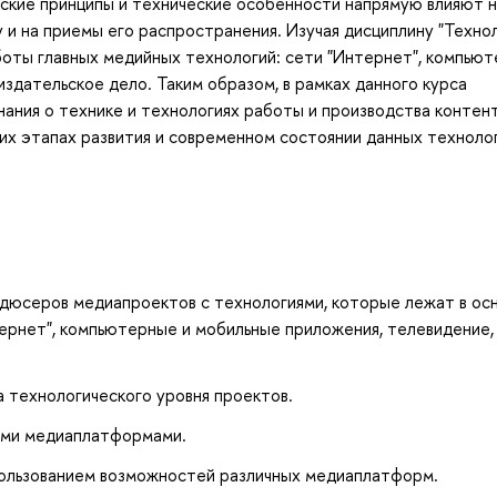
еские принципы и технические особенности напрямую влияют 
 и на приемы его распространения. Изучая дисциплину "Техно
боты главных медийных технологий: сети "Интернет", компью
издательское дело. Таким образом, в рамках данного курса
ания о технике и технологиях работы и производства контент
ких этапах развития и современном состоянии данных технолог
дюсеров медиапроектов с технологиями, которые лежат в ос
ернет", компьютерные и мобильные приложения, телевидение,
а технологического уровня проектов.
ими медиаплатформами.
пользованием возможностей различных медиаплатформ.