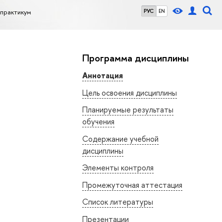
-практикум
РУС
EN
Программа дисциплины
Аннотация
Цель освоения дисциплины
Планируемые результаты
обучения
Содержание учебной
дисциплины
Элементы контроля
Промежуточная аттестация
Список литературы
Презентации