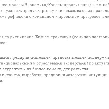
нес-модель/Экономика/Каналы продвижения/…, т.е. на
их нужность продукта рынку или показывающих правил
акже рефлексии о командном и проектном прогрессе и л
ния по дисциплине "Бизнес-практикум (семинар наставни
есов
шными предпринимателями, представителями поддержки
ункциональными и отраслевыми экспертами) по актуа
ов студентов и их бизнес-команд, для развития
я инсайтов, выработки предпринимательской интуиции 
и.