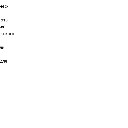
нес-
боты.
ия
льского
ли
 для