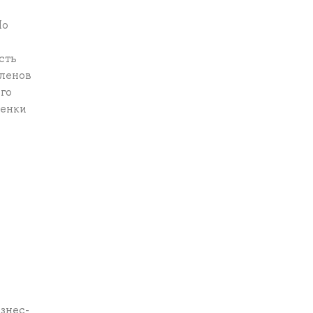
По
сть
членов
го
ценки
знес-