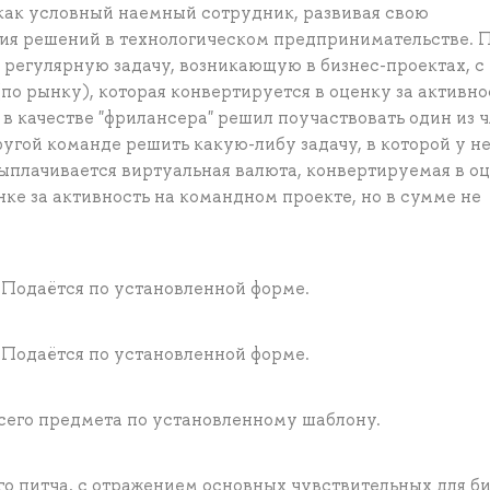
 как условный наемный сотрудник, развивая свою
тия решений в технологическом предпринимательстве. 
и регулярную задачу, возникающую в бизнес-проектах, с
по рынку), которая конвертируется в оценку за активно
 в качестве "фрилансера" решил поучаствовать один из 
гой команде решить какую-либу задачу, в которой у не
 выплачивается виртуальная валюта, конвертируемая в о
нке за активность на командном проекте, но в сумме не
 Подаётся по установленной форме.
 Подаётся по установленной форме.
сего предмета по установленному шаблону.
о питча, с отражением основных чувствительных для би