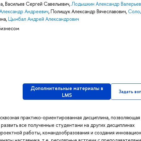
на
,
Васильев Сергей Савельевич
,
Лодышкин Александр Валерьев
Александр Андреевич
,
Полищук Александр Вячеславович
,
Соло
вна
,
Цымбал Андрей Александрович
бизнесом
Дополнительные материалы в
Задать во
LMS
 сквозная практико-ориентированная дисциплина, позволяющая
 развить все полученные студентами на других дисциплинах
 проектной работы, командообразования и создания инновацио
инары наставника, т.е. регулярные встречи с преподавателями