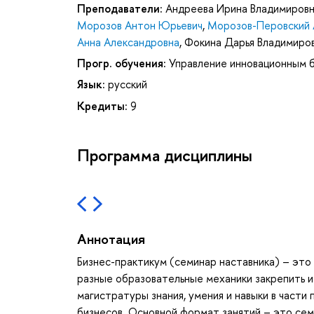
Преподаватели:
Андреева Ирина Владимиров
Морозов Антон Юрьевич
,
Морозов-Перовский 
Анна Александровна
,
Фокина Дарья Владимиро
Прогр. обучения:
Управление инновационным 
Язык:
русский
Кредиты:
9
Программа дисциплины
Аннотация
Бизнес-практикум (семинар наставника) – это
разные образовательные механики закрепить и
магистратуры знания, умения и навыки в части
бизнесов. Основной формат занятий – это сем