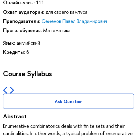
Онлайн-часы:
111
Охват аудитории:
для своего кампуса
Преподаватели:
Семенов Павел Владимирович
Прогр. обучения:
Математика
Язык:
английский
Кредиты:
6
Course Syllabus
Ask Question
Abstract
Enumerative combinatorics deals with finite sets and their
cardinalities. In other words, a typical problem of enumerative