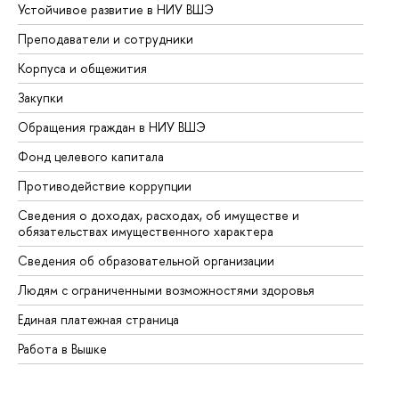
Устойчивое развитие в НИУ ВШЭ
Ол
Преподаватели и сотрудники
Пр
Корпуса и общежития
Вы
Закупки
Пр
Обращения граждан в НИУ ВШЭ
Ас
Фонд целевого капитала
До
Противодействие коррупции
Це
Сведения о доходах, расходах, об имуществе и
Би
обязательствах имущественного характера
Об
Сведения об образовательной организации
Об
Людям с ограниченными возможностями здоровья
Единая платежная страница
Работа в Вышке