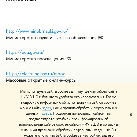
http://www.minobrnauki.gov.ru/
Министерство науки и высшего образования РФ
https://edu.gov.ru/
Министерство просвещения РФ
https://elearning.hse.ru/mooc
Массовые открытые онлайн-курсы
Мы используем файлы cookies для улучшения работы сайта
НИУ ВШЭ и большего удобства его использования. Более
подробную информацию об использовании файлов cookies
© НИУ ВШЭ 1993–2026
Адреса и контакты
можно найти
здесь
, наши правила обработки персональных
Условия использования материалов
данных –
здесь
. Продолжая пользоваться сайтом, вы
✖
подтверждаете, что были проинформированы об
Политика конфиденциальности
использовании файлов cookies сайтом НИУ ВШЭ и согласны
Правила применения рекомендательных технологий в НИУ ВШЭ
с нашими правилами обработки персональных данных. Вы
Карта сайта
можете отключить файлы cookies в настройках Вашего