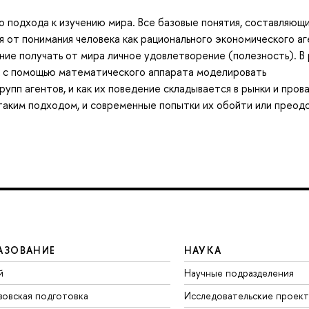
 подхода к изучению мира. Все базовые понятия, составляющ
 от понимания человека как рационального экономического аг
ние получать от мира личное удовлетворение (полезность). В
ак с помощью математического аппарата моделировать
упп агентов, и как их поведение складывается в рынки и пров
 таким подходом, и современные попытки их обойти или преод
АЗОВАНИЕ
НАУКА
й
Научные подразделения
зовская подготовка
Исследовательские проек