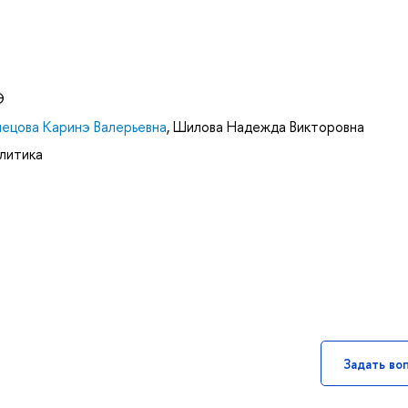
Э
нецова Каринэ Валерьевна
,
Шилова Надежда Викторовна
литика
Задать во