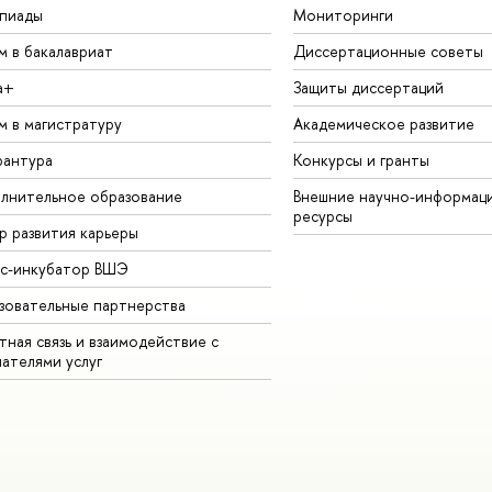
пиады
Мониторинги
м в бакалавриат
Диссертационные советы
а+
Защиты диссертаций
м в магистратуру
Академическое развитие
рантура
Конкурсы и гранты
лнительное образование
Внешние научно-информац
ресурсы
р развития карьеры
ес-инкубатор ВШЭ
зовательные партнерства
ная связь и взаимодействие с
чателями услуг