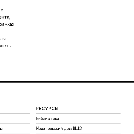
ие
ента,
 рамках
алы
олеть.
РЕСУРСЫ
Библиотека
ты
Издательский дом ВШЭ