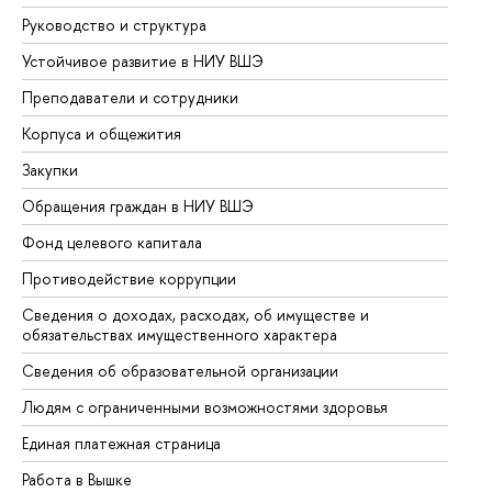
Руководство и структура
До
Устойчивое развитие в НИУ ВШЭ
Ол
Преподаватели и сотрудники
Пр
Корпуса и общежития
Вы
Закупки
Пр
Обращения граждан в НИУ ВШЭ
Ас
Фонд целевого капитала
До
Противодействие коррупции
Це
Сведения о доходах, расходах, об имуществе и
Би
обязательствах имущественного характера
Об
Сведения об образовательной организации
Об
Людям с ограниченными возможностями здоровья
Единая платежная страница
Работа в Вышке