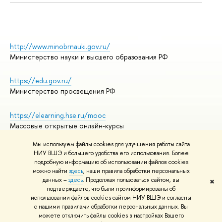
http://www.minobrnauki.gov.ru/
Министерство науки и высшего образования РФ
https://edu.gov.ru/
Министерство просвещения РФ
https://elearning.hse.ru/mooc
Массовые открытые онлайн-курсы
Мы используем файлы cookies для улучшения работы сайта
НИУ ВШЭ и большего удобства его использования. Более
подробную информацию об использовании файлов cookies
© НИУ ВШЭ 1993–2026
Адреса и контакты
можно найти
здесь
, наши правила обработки персональных
Условия использования материалов
данных –
здесь
. Продолжая пользоваться сайтом, вы
✖
подтверждаете, что были проинформированы об
Политика конфиденциальности
использовании файлов cookies сайтом НИУ ВШЭ и согласны
Правила применения рекомендательных технологий в НИУ ВШЭ
с нашими правилами обработки персональных данных. Вы
Карта сайта
можете отключить файлы cookies в настройках Вашего