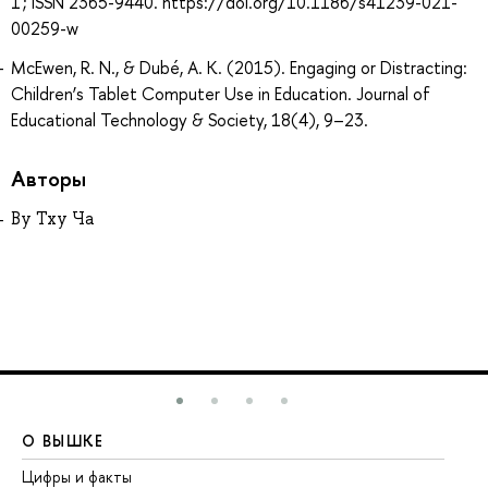
1 ; ISSN 2365-9440. https://doi.org/10.1186/s41239-021-
00259-w
McEwen, R. N., & Dubé, A. K. (2015). Engaging or Distracting:
Children’s Tablet Computer Use in Education. Journal of
Educational Technology & Society, 18(4), 9–23.
Авторы
Ву Тху Ча
О ВЫШКЕ
О
Цифры и факты
Ли