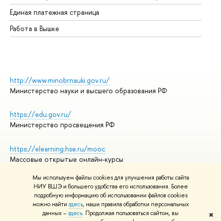
Единая платежная страница
Работа в Вышке
http://www.minobrnauki.gov.ru/
Министерство науки и высшего образования РФ
https://edu.gov.ru/
Министерство просвещения РФ
https://elearning.hse.ru/mooc
Массовые открытые онлайн-курсы
Мы используем файлы cookies для улучшения работы сайта
НИУ ВШЭ и большего удобства его использования. Более
подробную информацию об использовании файлов cookies
© НИУ ВШЭ 1993–2026
Адреса и контакты
можно найти
здесь
, наши правила обработки персональных
Условия использования материалов
данных –
здесь
. Продолжая пользоваться сайтом, вы
✖