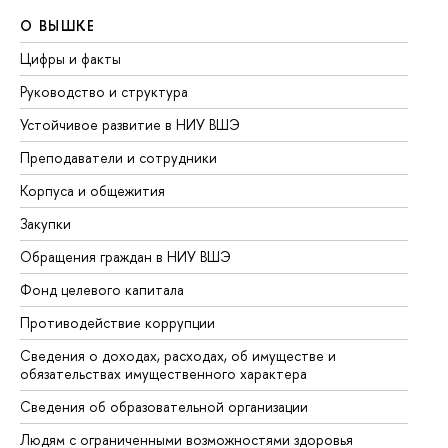
О ВЫШКЕ
О
Цифры и факты
Ли
Руководство и структура
До
Устойчивое развитие в НИУ ВШЭ
Ол
Преподаватели и сотрудники
Пр
Корпуса и общежития
Вы
Закупки
Пр
Обращения граждан в НИУ ВШЭ
Ас
Фонд целевого капитала
До
Противодействие коррупции
Це
Сведения о доходах, расходах, об имуществе и
Би
обязательствах имущественного характера
Об
Сведения об образовательной организации
Об
Людям с ограниченными возможностями здоровья