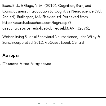
Baars, B. J., & Gage, N. M. (2010). Cognition, Brain, and
Consciousness : Introduction to Cognitive Neuroscience (Vol.
2nd ed). Burlington, MA: Elsevier Ltd. Retrieved from
http://search.ebscohost.com/login.aspx?
direct=true&site=eds-live&db=edsebk&AN=320761
Weiner, Irving B., et al Behavioral Neuroscience, John Wiley &
Sons, Incorporated, 2012. ProQuest Ebook Central
Авторы
Павлова Анна Андреевна