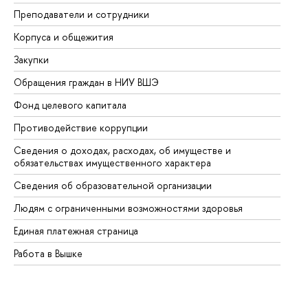
Преподаватели и сотрудники
Пр
Корпуса и общежития
Вы
Закупки
Пр
Обращения граждан в НИУ ВШЭ
Ас
Фонд целевого капитала
До
Противодействие коррупции
Це
Сведения о доходах, расходах, об имуществе и
Би
обязательствах имущественного характера
Об
Сведения об образовательной организации
Об
Людям с ограниченными возможностями здоровья
Единая платежная страница
Работа в Вышке