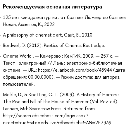
Рекомендуемая основная литература
125 лет кинодраматургии : от братьев Люмьер до братьев
Нолан, Ахметов, К., 2022
A philosophy of cinematic art, Gaut, B., 2010
Bordwell, D. (2012). Poetics of Cinema. Routledge.
Cinema World . — Кемерово : КемГИК, 2009. — 257 с. —
Текст : электронный // Лань : электронно-библиотечная
система. — URL: https://e.lanbook.com/book/45944 (дата
обращения: 00.00.0000). — Режим доступа: для авториз.
пользователей.
Meikle, D., & Koetting, C. T. (2009). A History of Horrors :
The Rise and Fall of the House of Hammer (Vol. Rev. ed).
Lanham, Md: Scarecrow Press. Retrieved from
http://search.ebscohost.com/login.aspx?
direct=true&site=eds-live&db=edsebk&AN=257939