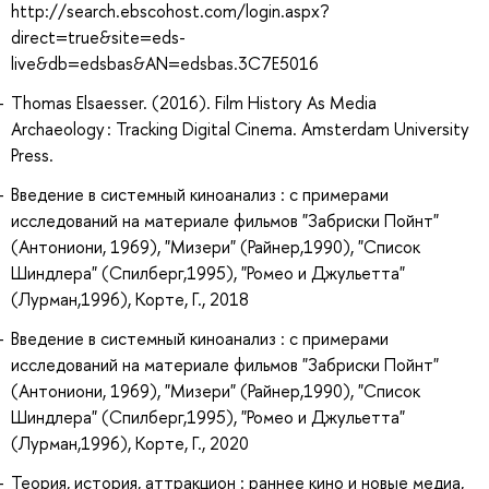
http://search.ebscohost.com/login.aspx?
direct=true&site=eds-
live&db=edsbas&AN=edsbas.3C7E5016
Thomas Elsaesser. (2016). Film History As Media
Archaeology : Tracking Digital Cinema. Amsterdam University
Press.
Введение в системный киноанализ : с примерами
исследований на материале фильмов "Забриски Пойнт"
(Антониони, 1969), "Мизери" (Райнер,1990), "Список
Шиндлера" (Спилберг,1995), "Ромео и Джульетта"
(Лурман,1996), Корте, Г., 2018
Введение в системный киноанализ : с примерами
исследований на материале фильмов "Забриски Пойнт"
(Антониони, 1969), "Мизери" (Райнер,1990), "Список
Шиндлера" (Спилберг,1995), "Ромео и Джульетта"
(Лурман,1996), Корте, Г., 2020
Теория, история, аттракцион : раннее кино и новые медиа,