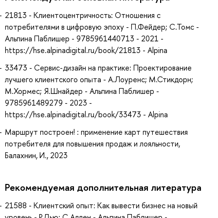
21813 - Клиентоцентричность: Отношения с
потребителями в цифровую эпоху - П.Фейдер; С.Томс -
Альпина Паблишер - 9785961440713 - 2021 -
https://hse.alpinadigital.ru/book/21813 - Alpina
33473 - Сервис-дизайн на практике: Проектирование
лучшего клиентского опыта - А.Лоуренс; М.Стикдорн;
М.Хормес; Я.Шнайдер - Альпина Паблишер -
9785961489279 - 2023 -
https://hse.alpinadigital.ru/book/33473 - Alpina
Маршрут построен! : применение карт путешествия
потребителя для повышения продаж и лояльности,
Балахнин, И., 2023
Рекомендуемая дополнительная литература
21588 - Клиентский опыт: Как вывести бизнес на новый
уровень - Р.Дью; С.Аллен - Альпина Паблишер -