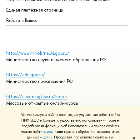
Единая платежная страница
Работа в Вышке
http://www.minobrnauki.gov.ru/
Министерство науки и высшего образования РФ
https://edu.gov.ru/
Министерство просвещения РФ
https://elearning.hse.ru/mooc
Массовые открытые онлайн-курсы
Мы используем файлы cookies для улучшения работы сайта
НИУ ВШЭ и большего удобства его использования. Более
подробную информацию об использовании файлов cookies
© НИУ ВШЭ 1993–2026
Адреса и контакты
можно найти
здесь
, наши правила обработки персональных
Условия использования материалов
данных –
здесь
. Продолжая пользоваться сайтом, вы
✖