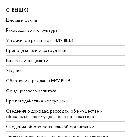
О ВЫШКЕ
О
Цифры и факты
Ли
Руководство и структура
До
Устойчивое развитие в НИУ ВШЭ
Ол
Преподаватели и сотрудники
Пр
Корпуса и общежития
Вы
Закупки
Пр
Обращения граждан в НИУ ВШЭ
Ас
Фонд целевого капитала
До
Противодействие коррупции
Це
Сведения о доходах, расходах, об имуществе и
Би
обязательствах имущественного характера
Об
Сведения об образовательной организации
Об
Людям с ограниченными возможностями здоровья