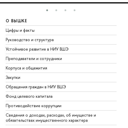
О ВЫШКЕ
О
Цифры и факты
Ли
Руководство и структура
До
Устойчивое развитие в НИУ ВШЭ
Ол
Преподаватели и сотрудники
Пр
Корпуса и общежития
Вы
Закупки
Пр
Обращения граждан в НИУ ВШЭ
Ас
Фонд целевого капитала
До
Противодействие коррупции
Це
Сведения о доходах, расходах, об имуществе и
Би
обязательствах имущественного характера
Об