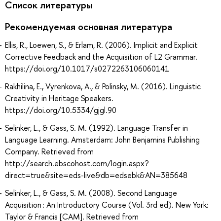
Список литературы
Рекомендуемая основная литература
Ellis, R., Loewen, S., & Erlam, R. (2006). Implicit and Explicit
Corrective Feedback and the Acquisition of L2 Grammar.
https://doi.org/10.1017/s0272263106060141
Rakhilina, E., Vyrenkova, A., & Polinsky, M. (2016). Linguistic
Creativity in Heritage Speakers.
https://doi.org/10.5334/gjgl.90
Selinker, L., & Gass, S. M. (1992). Language Transfer in
Language Learning. Amsterdam: John Benjamins Publishing
Company. Retrieved from
http://search.ebscohost.com/login.aspx?
direct=true&site=eds-live&db=edsebk&AN=385648
Selinker, L., & Gass, S. M. (2008). Second Language
Acquisition : An Introductory Course (Vol. 3rd ed). New York:
Taylor & Francis [CAM]. Retrieved from