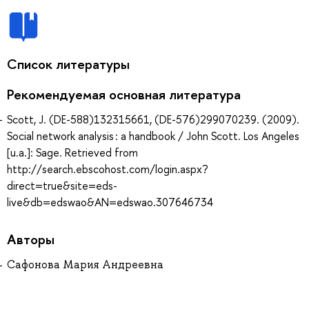
Список литературы
Рекомендуемая основная литература
Scott, J. (DE-588)132315661, (DE-576)299070239. (2009).
Social network analysis : a handbook / John Scott. Los Angeles
[u.a.]: Sage. Retrieved from
http://search.ebscohost.com/login.aspx?
direct=true&site=eds-
live&db=edswao&AN=edswao.307646734
Авторы
Сафонова Мария Андреевна