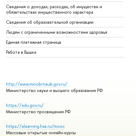
Сведения о доходах, расходах, об имуществе и
Би
обязательствах имущественного характера
Об
Сведения об образовательной организации
Об
Людям с ограниченными возможностями здоровья
Единая платежная страница
Работа в Вышке
http://www.minobrnauki.gov.ru/
Министерство науки и высшего образования РФ
https://edu.gov.ru/
Министерство просвещения РФ
https://elearning.hse.ru/mooc
Массовые открытые онлайн-курсы