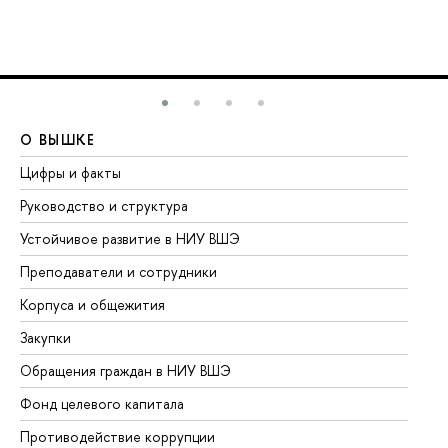
О ВЫШКЕ
О
Цифры и факты
Ли
Руководство и структура
До
Устойчивое развитие в НИУ ВШЭ
Ол
Преподаватели и сотрудники
Пр
Корпуса и общежития
Вы
Закупки
Пр
Обращения граждан в НИУ ВШЭ
Ас
Фонд целевого капитала
До
Противодействие коррупции
Це