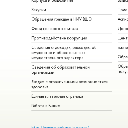
Корпуса и общежития
Вышк
Закупки
Прие
Обращения граждан в НИУ ВШЭ
Аспи
Фонд целевого капитала
Допо
Противодействие коррупции
Цент
Сведения о доходах, расходах, об
Бизн
имуществе и обязательствах
Обра
имущественного характера
Обрат
Сведения об образовательной
полу
организации
Людям с ограниченными возможностями
здоровья
Единая платежная страница
Работа в Вышке
http://www.minobrnauki.gov.ru/