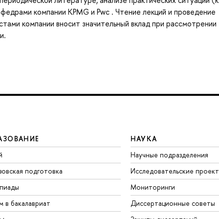
периодической литературе, анализе практических ситуаций (к
афедрами компании KPMG и Pwc . Чтение лекций и проведение
стами компании вносит значительный вклад при рассмотрении
и.
АЗОВАНИЕ
НАУКА
й
Научные подразделения
зовская подготовка
Исследовательские проек
пиады
Мониторинги
м в бакалавриат
Диссертационные советы