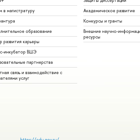
а+
Защиты диссертаций
м в магистратуру
Академическое развитие
рантура
Конкурсы и гранты
лнительное образование
Внешние научно-информац
ресурсы
р развития карьеры
ес-инкубатор ВШЭ
зовательные партнерства
ная связь и взаимодействие с
чателями услуг
https://edu.gov.ru/