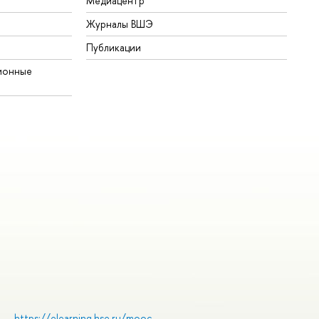
Медиацентр
Журналы ВШЭ
Публикации
ионные
https://elearning.hse.ru/mooc