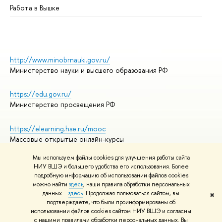
Работа в Вышке
http://www.minobrnauki.gov.ru/
Министерство науки и высшего образования РФ
https://edu.gov.ru/
Министерство просвещения РФ
https://elearning.hse.ru/mooc
Массовые открытые онлайн-курсы
Мы используем файлы cookies для улучшения работы сайта
НИУ ВШЭ и большего удобства его использования. Более
подробную информацию об использовании файлов cookies
© НИУ ВШЭ 1993–2026
Адреса и контакты
можно найти
здесь
, наши правила обработки персональных
Условия использования материалов
данных –
здесь
. Продолжая пользоваться сайтом, вы
✖
подтверждаете, что были проинформированы об
Политика конфиденциальности
использовании файлов cookies сайтом НИУ ВШЭ и согласны
Правила применения рекомендательных технологий в НИУ ВШЭ
с нашими правилами обработки персональных данных. Вы