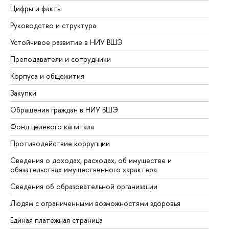
Цифры и факты
Ли
Руководство и структура
До
Устойчивое развитие в НИУ ВШЭ
Ол
Преподаватели и сотрудники
Пр
Корпуса и общежития
Вы
Закупки
Пр
Обращения граждан в НИУ ВШЭ
Ас
Фонд целевого капитала
До
Противодействие коррупции
Це
Сведения о доходах, расходах, об имуществе и
Би
обязательствах имущественного характера
Об
Сведения об образовательной организации
Об
Людям с ограниченными возможностями здоровья
Единая платежная страница