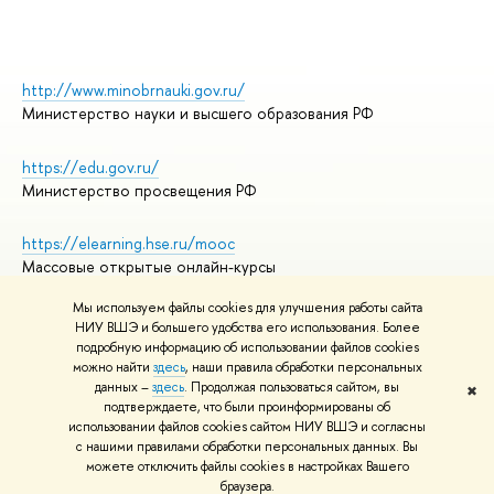
http://www.minobrnauki.gov.ru/
Министерство науки и высшего образования РФ
https://edu.gov.ru/
Министерство просвещения РФ
https://elearning.hse.ru/mooc
Массовые открытые онлайн-курсы
Мы используем файлы cookies для улучшения работы сайта
НИУ ВШЭ и большего удобства его использования. Более
подробную информацию об использовании файлов cookies
© НИУ ВШЭ 1993–2026
Адреса и контакты
можно найти
здесь
, наши правила обработки персональных
Условия использования материалов
данных –
здесь
. Продолжая пользоваться сайтом, вы
✖
подтверждаете, что были проинформированы об
Политика конфиденциальности
использовании файлов cookies сайтом НИУ ВШЭ и согласны
Правила применения рекомендательных технологий в НИУ ВШЭ
с нашими правилами обработки персональных данных. Вы
Карта сайта
можете отключить файлы cookies в настройках Вашего
браузера.