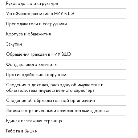
Руководство и структура
До
Устойчивое развитие в НИУ ВШЭ
Ол
Преподаватели и сотрудники
Пр
Корпуса и общежития
Вы
Закупки
Пр
Обращения граждан в НИУ ВШЭ
Ас
Фонд целевого капитала
До
Противодействие коррупции
Це
Сведения о доходах, расходах, об имуществе и
Би
обязательствах имущественного характера
Об
Сведения об образовательной организации
Об
Людям с ограниченными возможностями здоровья
Единая платежная страница
Работа в Вышке